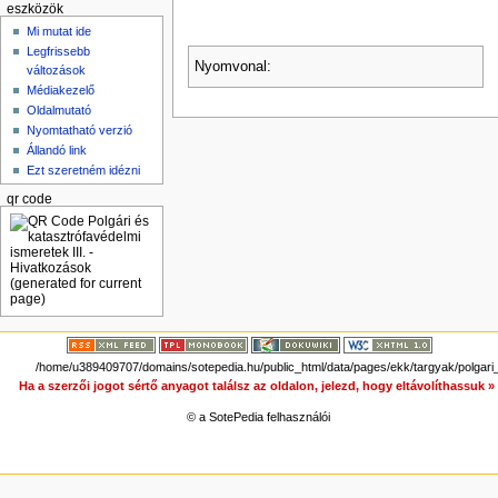
eszközök
Mi mutat ide
Legfrissebb
Nyomvonal:
változások
Médiakezelő
Oldalmutató
Nyomtatható verzió
Állandó link
Ezt szeretném idézni
qr code
/home/u389409707/domains/sotepedia.hu/public_html/data/pages/ekk/targyak/polgari_
Ha a szerzői jogot sértő anyagot találsz az oldalon, jelezd, hogy eltávolíthassuk 
© a SotePedia felhasználói