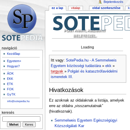
Bejelentkezés
ez a lap
vitalap
oldal szerkesztése
k
PONT ANNYI, AMENNYIT
BELETESZEL.
Loading
navigáció
Kezdőlap
Itt vagy:
SotePedia.hu - A Semmelweis
Egyetem+
Egyetem közösségi tudástára
»
ekk
»
Hogyan?
targyak
»
Polgári és katasztrófavédelmi
ÁOK
ismeretek III.
EKK
ETK
Hivatkozások
FOK
GyTK
Ez azoknak az oldalaknak a listája, amelyek
info@sotepedia.hu
erre az oldalra „visszamutatnak”
(hivatkoznak).
keresés
Semmelweis Egyetem Egészségügyi
Közszolgálati Kar