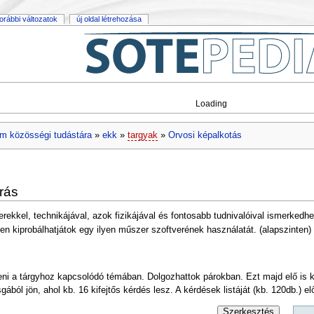
orábbi változatok
új oldal létrehozása
Loading
m közösségi tudástára
»
ekk
»
targyak
»
Orvosi képalkotás
írás
ekkel, technikájával, azok fizikájával és fontosabb tudnivalóival ismerkedh
n kiprobálhatjátok egy ilyen műszer szoftverének használatát. (alapszinten)
eni a tárgyhoz kapcsolódó témában. Dolgozhattok párokban. Ezt majd elő is kel
gából jön, ahol kb. 16 kifejtős kérdés lesz. A kérdések listáját (kb. 120db.) 
Szerkesztés