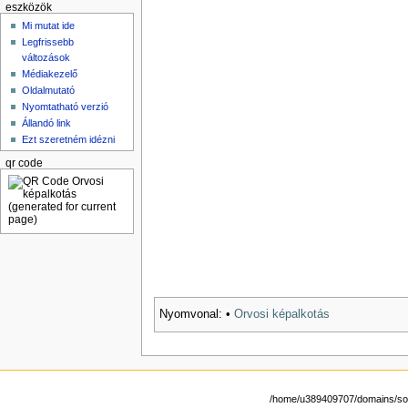
eszközök
Mi mutat ide
Legfrissebb
változások
Médiakezelő
Oldalmutató
Nyomtatható verzió
Állandó link
Ezt szeretném idézni
qr code
Nyomvonal:
•
Orvosi képalkotás
/home/u389409707/domains/sote