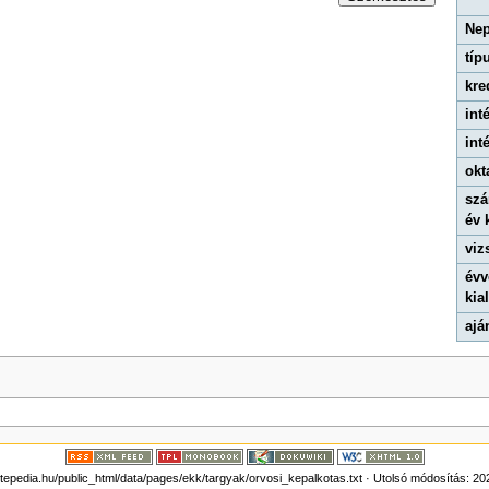
Nep
típ
kre
int
int
okt
szá
év 
viz
évv
kial
ajá
pedia.hu/public_html/data/pages/ekk/targyak/orvosi_kepalkotas.txt
· Utolsó módosítás: 20