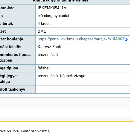
Amit a tárgyról tudni érdemes
tun-kód
IBKEMK054_1M
us
előadás, gyakorlat
ditérték
4 kredit
ézet
BME
ézet honlapja
https://portal.vik.bme.hu/kepzes/targyak/VIIIA063
atási felelős
Kertész Zsolt
monkérés típusa
prezentáció
közben
sga típusa
írásbeli
égi jegyet
prezentáció+írásbeli vizsga
akítja
nlott tankönyv
24/11/24 15:49 (külső szerkesztés)