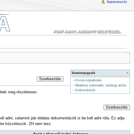
Bejelentkezés
PONT ANNYI, AMENNYIT BELETESZEL.
Tartalomjegyzék
−
Szerkesztés
Orvosi képalkotás
Általános tudnivalók, tantárgy leírás
Számonkérés
ettek meg részletesen.
Szerkesztés
l adni, valamint pár oldalas dokumentációt is be kell adni róla. Ez adja
előre közzéteszik. ZH nem lesz.