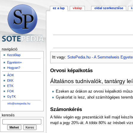
ez a lap
vitalap
oldal szerkesztése
k
navigáció
Kezdőlap
Itt vagy:
SotePedia.hu - A Semmelweis Egyete
Egyetem+
Hogyan?
Orvosi képalkotás
ÁOK
Általános tudnivalók, tantárgy le
EKK
ETK
Ezeken az órákon az orvosi képalkotó műszer
FOK
GyTK
Gyakorlat is lesz, ahol számítógépes terembe
info@sotepedia.hu
Számonkérés
keresés
A félév végén egy prezentációt kell majd készít
majd a jegy 20%-át. A többi 80% az írésbeli vizs