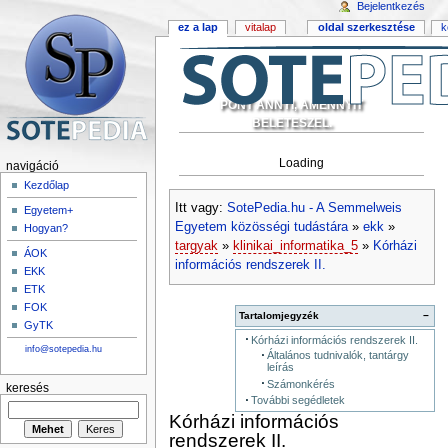
Bejelentkezés
ez a lap
vitalap
oldal szerkesztése
k
PONT ANNYI, AMENNYIT
BELETESZEL.
Loading
navigáció
Kezdőlap
Itt vagy:
SotePedia.hu - A Semmelweis
Egyetem+
Egyetem közösségi tudástára
»
ekk
»
Hogyan?
targyak
»
klinikai_informatika_5
»
Kórházi
ÁOK
információs rendszerek II.
EKK
ETK
FOK
Tartalomjegyzék
−
GyTK
Kórházi információs rendszerek II.
info@sotepedia.hu
Általános tudnivalók, tantárgy
leírás
Számonkérés
keresés
További segédletek
Kórházi információs
rendszerek II.