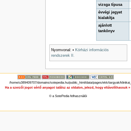
vizsga típusa
évvégi jegyet
kialakítja
ajánlott
tankönyv
Nyomvonal:
•
Kórházi információs
rendszerek II.
/home/u389409707/domains/sotepedia.hu/public_html/data/pages/ekk/targyak/klinikai_
Ha a szerzői jogot sértő anyagot találsz az oldalon, jelezd, hogy eltávolíthassuk 
© a SotePedia felhasználói