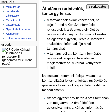
eszközök
Szerkesztés
Mi mutat ide
Általános tudnivalók,
Legfrissebb
tantárgy leírás
változások
A tárgyat csak akkor veheted fel, ha
Médiakezelő
Oldalmutató
teljesítetted a Kórházi információs
Nyomtatható verzió
rendszerek I, a Szervezetelmélet és
Állandó link
rendszertudomány, az Információkezelés
Ezt szeretném idézni
az egészségügyben, illetve a Járóbeteg
szakellátás informatikája nevű
qr code
tantárgyakat
A tantárgy célja a kórházi információs
rendszerek alapvető feladatainak
megismertetése. A kórház környezete,
külső
kapcsolatok kommunikációja, valamint a
kórházi ellátási folyamat leírása (gyógyító és
gazdasági folyamatok kapcsolata, real-time
menedzsment).
Az óra egyszer egy héten 3 órás formában
van megtartva, az óra felépítése
ugyanolyan mint a Kórházi információs