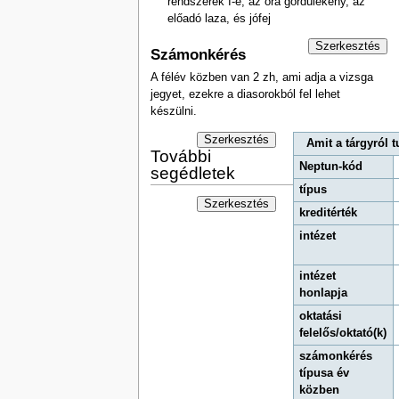
rendszerek I-é, az óra gördülékeny, az
előadó laza, és jófej
Szerkesztés
Számonkérés
A félév közben van 2 zh, ami adja a vizsga
jegyet, ezekre a diasorokból fel lehet
készülni.
Szerkesztés
Amit a tárgyról 
További
Neptun-kód
segédletek
típus
Szerkesztés
kreditérték
intézet
intézet
honlapja
oktatási
felelős/oktató(k)
számonkérés
típusa év
közben