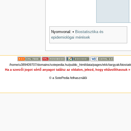
Nyomvonal:
•
Biostatisztika és
epidemiológai mérések
/home/u389409707/domains/sotepedia.hu/public_html/data/pages/ekk/targyak/biostati
Ha a szerzői jogot sértő anyagot találsz az oldalon, jelezd, hogy eltávolíthassuk 
© a SotePedia felhasználói