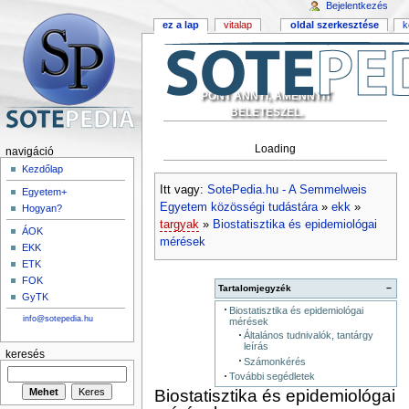
Bejelentkezés
ez a lap
vitalap
oldal szerkesztése
k
PONT ANNYI, AMENNYIT
BELETESZEL.
Loading
navigáció
Kezdőlap
Itt vagy:
SotePedia.hu - A Semmelweis
Egyetem+
Egyetem közösségi tudástára
»
ekk
»
Hogyan?
targyak
»
Biostatisztika és epidemiológai
ÁOK
mérések
EKK
ETK
FOK
Tartalomjegyzék
−
GyTK
Biostatisztika és epidemiológai
info@sotepedia.hu
mérések
Általános tudnivalók, tantárgy
leírás
keresés
Számonkérés
További segédletek
Biostatisztika és epidemiológai