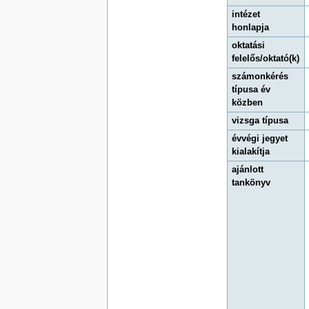
intézet
honlapja
oktatási
felelős/oktató(k)
számonkérés
típusa év
közben
vizsga típusa
évvégi jegyet
kialakítja
ajánlott
tankönyv