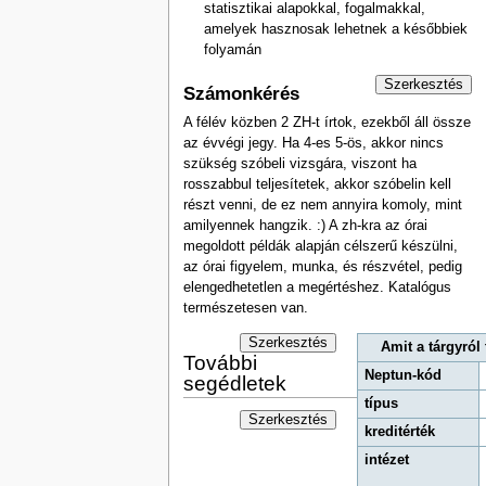
statisztikai alapokkal, fogalmakkal,
amelyek hasznosak lehetnek a későbbiek
folyamán
Szerkesztés
Számonkérés
A félév közben 2 ZH-t írtok, ezekből áll össze
az évvégi jegy. Ha 4-es 5-ös, akkor nincs
szükség szóbeli vizsgára, viszont ha
rosszabbul teljesítetek, akkor szóbelin kell
részt venni, de ez nem annyira komoly, mint
amilyennek hangzik. :) A zh-kra az órai
megoldott példák alapján célszerű készülni,
az órai figyelem, munka, és részvétel, pedig
elengedhetetlen a megértéshez. Katalógus
természetesen van.
Szerkesztés
Amit a tárgyról
További
Neptun-kód
segédletek
típus
Szerkesztés
kreditérték
intézet