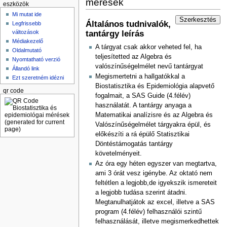
mérések
eszközök
Mi mutat ide
Szerkesztés
Általános tudnivalók,
Legfrissebb
változások
tantárgy leírás
Médiakezelő
A tárgyat csak akkor veheted fel, ha
Oldalmutató
teljesítetted az Algebra és
Nyomtatható verzió
valószínűségelmélet nevű tantárgyat
Állandó link
Megismertetni a hallgatókkal a
Ezt szeretném idézni
Biostatisztika és Epidemiológia alapvető
qr code
fogalmait, a SAS Guide (4.félév)
használatát. A tantárgy anyaga a
Matematikai analízisre és az Algebra és
Valószínűségelmélet tárgyakra épül, és
előkészíti a rá épülő Statisztikai
Döntéstámogatás tantárgy
követelményeit.
Az óra egy héten egyszer van megtartva,
ami 3 órát vesz igénybe. Az oktató nem
feltétlen a legjobb,de igyekszik ismereteit
a legjobb tudása szerint átadni.
Megtanulhatjátok az excel, illetve a SAS
program (4.félév) felhasználói szintű
felhasználását, illetve megismerkedhettek