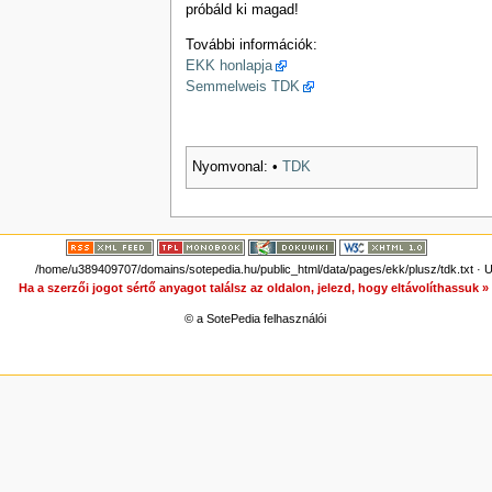
próbáld ki magad!
További információk:
EKK honlapja
Semmelweis TDK
Nyomvonal:
•
TDK
/home/u389409707/domains/sotepedia.hu/public_html/data/pages/ekk/plusz/tdk.txt
· U
Ha a szerzői jogot sértő anyagot találsz az oldalon, jelezd, hogy eltávolíthassuk 
© a SotePedia felhasználói