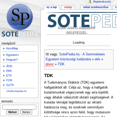
Bejelentkezés
ez a lap
vitalap
oldal szerkesztése
k
PONT ANNYI, AMENNYIT
BELETESZEL.
Loading
navigáció
Kezdőlap
Itt vagy:
SotePedia.hu - A Semmelweis
Egyetem+
Egyetem közösségi tudástára
»
ekk
»
Hogyan?
plusz
»
TDK
ÁOK
EKK
TDK
ETK
FOK
A Tudományos Diákkör (TDK) egyetemi
GyTK
hallgatókból áll. Célja az, hogy a hallgatók
info@sotepedia.hu
kutatómunkát végezzenek egy arra kijelölt,
vagy általuk választott oktató segítségével. A
keresés
kutatás témáját legtöbbször az oktató
határozza meg, és ezeknek semmilyen
kötöttsége nincs azon felül, hogy mutasson