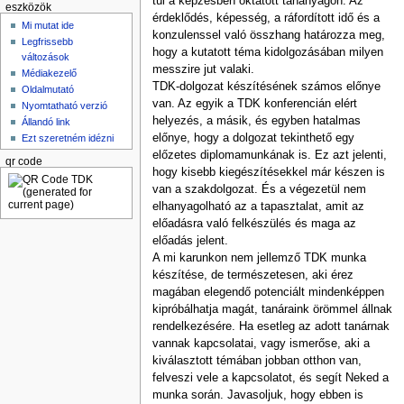
túl a képzésben oktatott tananyagon. Az
eszközök
érdeklődés, képesség, a ráfordított idő és a
Mi mutat ide
konzulenssel való összhang határozza meg,
Legfrissebb
hogy a kutatott téma kidolgozásában milyen
változások
messzire jut valaki.
Médiakezelő
TDK-dolgozat készítésének számos előnye
Oldalmutató
van. Az egyik a TDK konferencián elért
Nyomtatható verzió
helyezés, a másik, és egyben hatalmas
Állandó link
előnye, hogy a dolgozat tekinthető egy
Ezt szeretném idézni
előzetes diplomamunkának is. Ez azt jelenti,
qr code
hogy kisebb kiegészítésekkel már készen is
van a szakdolgozat. És a végezetül nem
elhanyagolható az a tapasztalat, amit az
előadásra való felkészülés és maga az
előadás jelent.
A mi karunkon nem jellemző TDK munka
készítése, de természetesen, aki érez
magában elegendő potenciált mindenképpen
kipróbálhatja magát, tanáraink örömmel állnak
rendelkezésére. Ha esetleg az adott tanárnak
vannak kapcsolatai, vagy ismerőse, aki a
kiválasztott témában jobban otthon van,
felveszi vele a kapcsolatot, és segít Neked a
munka során. Javasoljuk, hogy ebben is