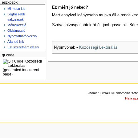
eszközök
Ez miért jó neked?
Mi mutat ide
Legfrissebb
Mert ennyivel igényesebb munka áll a rendelke
változások
Szóval olvasgassátok át és javítgassatok. Bármil
Médiakezelő
Oldalmutató
Nyomtatható verzió
Állandó link
Ezt szeretném idézni
Nyomvonal:
•
Közösségi Lektorálás
qr code
/home/u389409707/domains/sotepe
Ha a sze