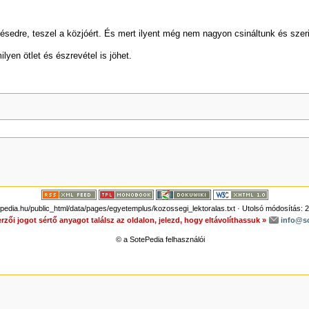
zésedre, teszel a közjóért. És mert ilyent még nem nagyon csináltunk és s
yen ötlet és észrevétel is jöhet.
dia.hu/public_html/data/pages/egyetemplus/kozossegi_lektoralas.txt
· Utolsó módosítás: 2
rzői jogot sértő anyagot találsz az oldalon, jelezd, hogy eltávolíthassuk »
info@s
© a SotePedia felhasználói