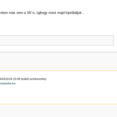
zerintem más sem a SE-n, úghogy most majd kipróbáljuk…
024/11/24 15:49 (külső szerkesztés)
otepedia.hu