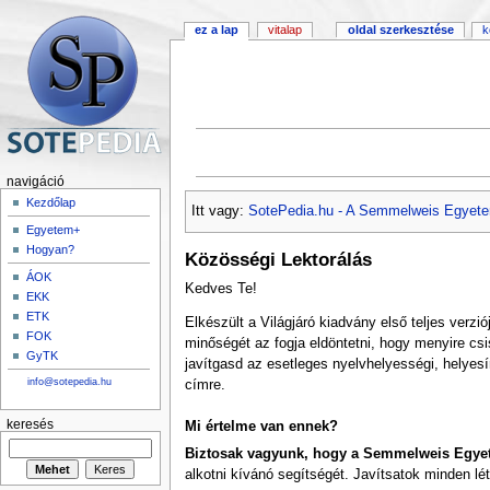
ez a lap
vitalap
oldal szerkesztése
k
navigáció
Kezdőlap
Itt vagy:
SotePedia.hu - A Semmelweis Egyete
Egyetem+
Hogyan?
Közösségi Lektorálás
ÁOK
Kedves Te!
EKK
ETK
Elkészült a Világjáró kiadvány első teljes verz
FOK
minőségét az fogja eldöntetni, hogy menyire cs
GyTK
javítgasd az esetleges nyelvhelyességi, helyesír
info@sotepedia.hu
címre.
keresés
Mi értelme van ennek?
Biztosak vagyunk, hogy a Semmelweis Egyete
alkotni kívánó segítségét. Javítsatok minden lét