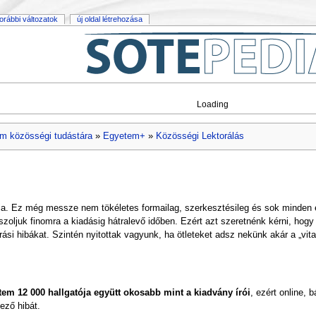
orábbi változatok
új oldal létrehozása
Loading
m közösségi tudástára
»
Egyetem+
»
Közösségi Lektorálás
iója. Ez még messze nem tökéletes formailag, szerkesztésileg és sok minden 
iszoljuk finomra a kiadásig hátralevő időben. Ezért azt szeretnénk kérni, ho
ási hibákat. Szintén nyitottak vagyunk, ha ötleteket adsz nekünk akár a „vita
m 12 000 hallgatója együtt okosabb mint a kiadvány írói
, ezért online, 
ező hibát.