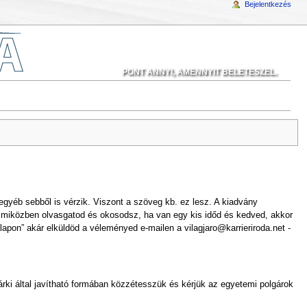
Bejelentkezés
PONT ANNYI, AMENNYIT BELETESZEL.
egyéb sebből is vérzik. Viszont a szöveg kb. ez lesz. A kiadvány
gy miközben olvasgatod és okosodsz, ha van egy kis időd és kedved, akkor
lapon” akár elküldöd a véleményed e-mailen a vilagjaro@karrieriroda.net -
bárki által javítható formában közzétesszük és kérjük az egyetemi polgárok