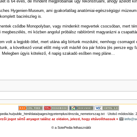
ület is 64 éves, de mindent megpróbálnak úgy rekonstruálni, ahogy azelőtt kin
es Hygenien-Museum, ami gyakorlatilag anatómiai-egészségügyi múzeum, az eg
komplett bacirészleg is.
 mentek csődbe Monopolyban, vagy mindenkit megvertek csocsóban, mert té
ai megbeszélés, mi közben angolul próbálsz rablórömit magyarázni a csapattá
em volt a legjobb ötlet, mert utána alig bírtunk mozdulni, nemhogy csomagot c
tunk, a következő vonat előtt még volt másfél óra pár fotóra (és persze egy f
ka… Melegben úgyis kötelező, 4 napig szakadó esőben meg pláne…
edia.hu/public_html/data/pages/egyetemplus/drezda_nemetorszag.txt
· Utolsó módosítás: 
rzői jogot sértő anyagot találsz az oldalon, jelezd, hogy eltávolíthassuk »
info@s
© a SotePedia felhasználói