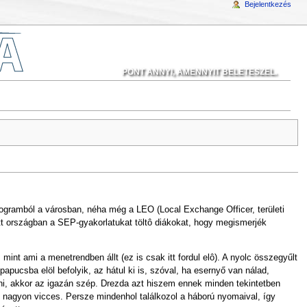
Bejelentkezés
PONT ANNYI, AMENNYIT BELETESZEL.
gramból a városban, néha még a LEO (Local Exchange Officer, területi
tt országban a SEP-gyakorlatukat töltô diákokat, hogy megismerjék
mint ami a menetrendben állt (ez is csak itt fordul elô). A nyolc összegyűlt
papucsba elöl befolyik, az hátul ki is, szóval, ha esernyő van nálad,
i, akkor az igazán szép. Drezda azt hiszem ennek minden tekintetben
és nagyon vicces. Persze mindenhol találkozol a háború nyomaival, így