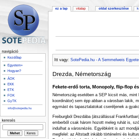
ez a lap
vitalap
oldal szerkesztése
k
navigáció
Kezdőlap
Itt vagy:
SotePedia.hu - A Semmelweis Egyete
Egyetem+
Hogyan?
Drezda, Németország
ÁOK
EKK
Fekete-erdő torta, Monopoly, flip-flop és
ETK
Németország esetében a SEP kicsit más, mint M
FOK
koordinátor) sem épp abban a városban lakik, m
GyTK
egymást és tapasztalatokat cseréljenek a gyakor
info@sotepedia.hu
Freiburgból Drezdába (átszállással Frankfurtban)
keresés
emberből csak három hozott meleg ruhát is, szóva
indulhat a városnézés. Egyébként is azt mondj
megfelel: az Altstadt inkább történelmi és kult