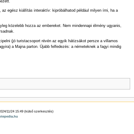
ézett.
ész kiállítás interaktív: kipróbálhatod például milyen írni, ha a
nyleg közelebb hozza az embereket. Nem mindennapi élmény ugyanis,
rsadnak.
ipelni (jó turistacsoport révén az egyik hátizsákot persze a villamos
agyira) a Majna parton. Újabb felfedezés: a németeknek a fagyi mindig
2024/11/24 15:49 (külső szerkesztés)
otepedia.hu