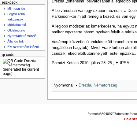
Drezda „történelmi” belvárosában a legrégibb ép
eszközök
Mi mutat ide
A belvárosban van egy szuper múzeum, a Deutsch
Legfrissebb
Parkinson-kór miatt remeg a kezed, és van egy 
változások
Médiakezelő
A legjobb módszer az ismerkedésre, ha együtt
Oldalmutató
amikor egyszerre három nyelven folyik a taktik
Nyomtatható verzió
Állandó link
Vasárnap közvetlenül indulás előtt brunch-olni n
Ezt szeretném idézni
megállóban hagytuk). Mivel Frankfurtban átszáll
csúszik: ebéd előtt/után/helyett, este, éjsza
qr code
Pomázi Katalin 2010. július 23–25., HUPSA
Nyomvonal:
•
Drezda, Németország
/home/u389409707/domains/sotep
Ha a sze