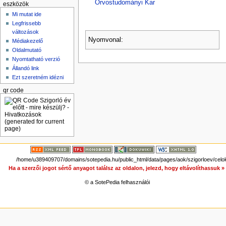
Orvostudományi Kar
eszközök
Mi mutat ide
Legfrissebb
változások
Nyomvonal:
Médiakezelő
Oldalmutató
Nyomtatható verzió
Állandó link
Ezt szeretném idézni
qr code
/home/u389409707/domains/sotepedia.hu/public_html/data/pages/aok/szigorloev/celok
Ha a szerzői jogot sértő anyagot találsz az oldalon, jelezd, hogy eltávolíthassuk 
© a SotePedia felhasználói