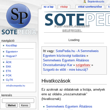
Bejelentkezés
ez a lap
vitalap
oldal szerkesztése
k
PONT ANNYI, AMENNYIT
BELETESZEL.
Loading
navigáció
Kezdőlap
Itt vagy:
SotePedia.hu - A Semmelweis
Egyetem+
Egyetem közösségi tudástára
»
Hogyan?
Semmelweis Egyetem Általános
ÁOK
Orvostudományi Kar
»
szigorloev
»
EKK
Szigorló év előtt - mire készülj?
ETK
FOK
Hivatkozások
GyTK
info@sotepedia.hu
Ez azoknak az oldalaknak a listája, amelyek
erre az oldalra „visszamutatnak”
keresés
(hivatkoznak).
Semmelweis Egyetem Általános