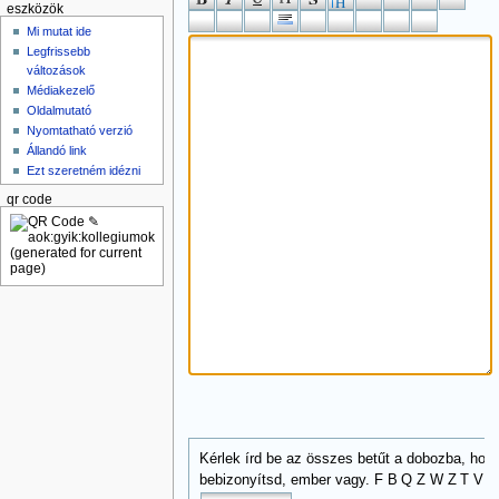
eszközök
Mi mutat ide
Legfrissebb
változások
Médiakezelő
Oldalmutató
Nyomtatható verzió
Állandó link
Ezt szeretném idézni
qr code
Kérlek írd be az összes betűt a dobozba, hog
F B Q Z W Z T V
bebizonyítsd, ember vagy.