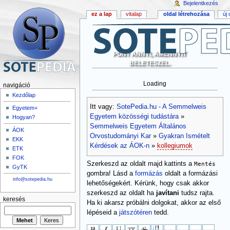
Bejelentkezés
ez a lap
vitalap
oldal létrehozása
új
PONT ANNYI, AMENNYIT
BELETESZEL.
Loading
navigáció
Kezdőlap
Itt vagy:
SotePedia.hu - A Semmelweis
Egyetem+
Egyetem közösségi tudástára
»
Hogyan?
Semmelweis Egyetem Általános
ÁOK
Orvostudományi Kar
»
Gyakran Ismételt
EKK
Kérdések az ÁOK-n
»
kollegiumok
ETK
FOK
Szerkeszd az oldalt majd kattints a
Mentés
GyTK
gombra! Lásd a
formázás
oldalt a formázási
info@sotepedia.hu
lehetőségekért. Kérünk, hogy csak akkor
szerkeszd az oldalt ha
javítani
tudsz rajta.
keresés
Ha ki akarsz próbálni dolgokat, akkor az első
lépéseid a
játszótéren
tedd.